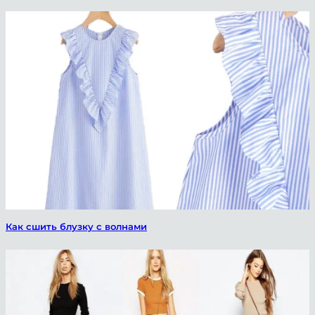
ChatApp
online
Как сшить блузку с волнами
Мессенджеры
Свяжитесь с нами через любой удобный
мессенджер!
Telegram
Max Bot