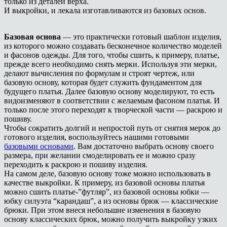
только из деталей верха.
И выкройки, и лекала изготавливаются из базовых основ.
Базовая основа
— это практически готовый шаблон изделия,
из которого можно создавать бесконечное количество моделей
и фасонов одежды. Для того, чтобы сшить, к примеру, платье,
прежде всего необходимо снять мерки. Используя эти мерки,
делают вычисления по формулам и строят чертеж, или
базовую основу, которая будет служить фундаментом для
будущего платья. Далее базовую основу моделируют, то есть
видоизменяют в соответствии с желаемым фасоном платья. И
только после этого переходят к творческой части — раскрою и
пошиву.
Чтобы сократить долгий и непростой путь от снятия мерок до
готового изделия, воспользуйтесь нашими готовыми
базовыми основами
. Вам достаточно выбрать основу своего
размера, при желании смоделировать ее и можно сразу
переходить к раскрою и пошиву изделия.
На самом деле, базовую основу тоже можно использовать в
качестве выкройки. К примеру, из базовой основы платья
можно сшить платье-”футляр”, из базовой основы юбки —
юбку силуэта “карандаш”, а из основы брюк — классические
брюки. При этом внеся небольшие изменения в базовую
основу классических брюк, можно получить выкройку узких