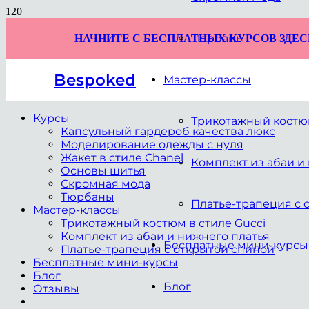
Тюрбаны
НАЧНИТЕ С БЕСПЛАТНЫХ КУРСОВ ЗДЕС
Bespoked
Мастер-классы
Курсы
Трикотажный костюм
Капсульный гардероб качества люкс
Моделирование одежды с нуля
Жакет в стиле Chanel
Комплект из абаи и
Основы шитья
Скромная мода
Тюрбаны
Платье-трапеция с 
Мастер-классы
Трикотажный костюм в стиле Gucci
Комплект из абаи и нижнего платья
Бесплатные мини-курсы
Платье-трапеция с открытой спиной
Бесплатные мини-курсы
Блог
Блог
Отзывы