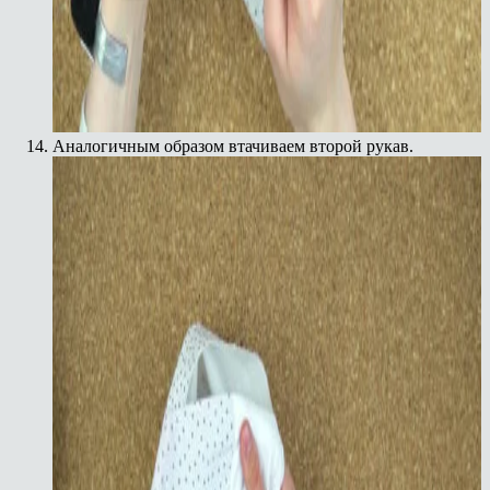
ChatApp
online
Мессенджеры
Аналогичным образом втачиваем второй рукав.
Свяжитесь с нами через любой удобный
мессенджер!
Telegram
Max Bot
VK