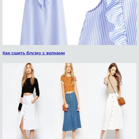
ChatApp
online
Как сшить блузку с волнами
Мессенджеры
Свяжитесь с нами через любой удобный
мессенджер!
Telegram
Max Bot
VK