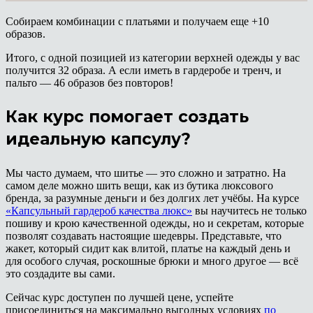
Собираем комбинации с платьями и получаем еще +10
образов.
Итого, с одной позицией из категории верхней одежды у вас
получится 32 образа. А если иметь в гардеробе и тренч, и
пальто — 46 образов без повторов!
Как курс помогает создать
идеальную капсулу?
Мы часто думаем, что шитье — это сложно и затратно. На
самом деле можно шить вещи, как из бутика люксового
бренда, за разумные деньги и без долгих лет учёбы. На курсе
«Капсульный гардероб качества люкс»
вы научитесь не только
пошиву и крою качественной одежды, но и секретам, которые
позволят создавать настоящие шедевры. Представьте, что
жакет, который сидит как влитой, платье на каждый день и
для особого случая, роскошные брюки и много другое — всё
это создадите вы сами.
Сейчас курс доступен по лучшей цене, успейте
присоединиться на максимально выгодных условиях
по