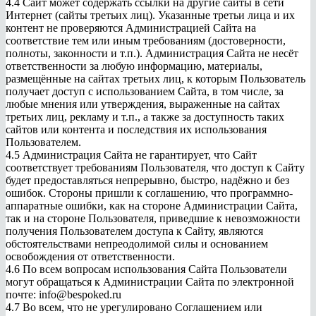
4.4 Сайт может содержать ссылки на другие сайты в сети
Интернет (сайты третьих лиц). Указанные третьи лица и их
контент не проверяются Администрацией Сайта на
соответствие тем или иным требованиям (достоверности,
полноты, законности и т.п.). Администрация Сайта не несёт
ответственности за любую информацию, материалы,
размещённые на сайтах третьих лиц, к которым Пользователь
ChatApp
получает доступ с использованием Сайта, в том числе, за
online
любые мнения или утверждения, выраженные на сайтах
третьих лиц, рекламу и т.п., а также за доступность таких
сайтов или контента и последствия их использования
Пользователем.
Мессенджеры
4.5 Администрация Сайта не гарантирует, что Сайт
Свяжитесь с нами через любой удобный
соответствует требованиям Пользователя, что доступ к Сайту
мессенджер!
будет предоставляться непрерывно, быстро, надёжно и без
ошибок. Стороны пришли к соглашению, что программно-
аппаратные ошибки, как на стороне Администрации Сайта,
так и на стороне Пользователя, приведшие к невозможности
Telegram
Max Bot
получения Пользователем доступа к Сайту, являются
обстоятельствами непреодолимой силы и основанием
VK
освобождения от ответственности.
4.6 По всем вопросам использования Сайта Пользователи
могут обращаться к Администрации Сайта по электронной
почте: info@bespoked.ru
4.7 Во всем, что не урегулировано Соглашением или