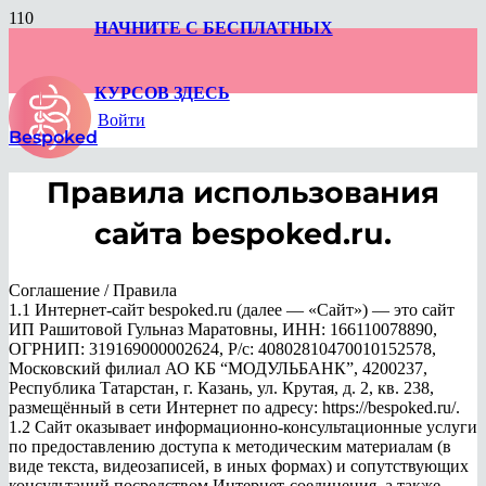
НАЧНИТЕ С БЕСПЛАТНЫХ
КУРСОВ ЗДЕСЬ
Войти
Bespoked
Правила использования
сайта bespoked.ru.
Соглашение / Правила
1.1 Интернет-сайт bespoked.ru (далее — «Сайт») — это сайт
ИП Рашитовой Гульназ Маратовны, ИНН: 166110078890,
ОГРНИП: 319169000002624, Р/с: 40802810470010152578,
Московский филиал АО КБ “МОДУЛЬБАНК”, 4200237,
Республика Татарстан, г. Казань, ул. Крутая, д. 2, кв. 238,
размещённый в сети Интернет по адресу: https://bespoked.ru/.
1.2 Сайт оказывает информационно-консультационные услуги
по предоставлению доступа к методическим материалам (в
виде текста, видеозаписей, в иных формах) и сопутствующих
консультаций посредством Интернет-соединения, а также