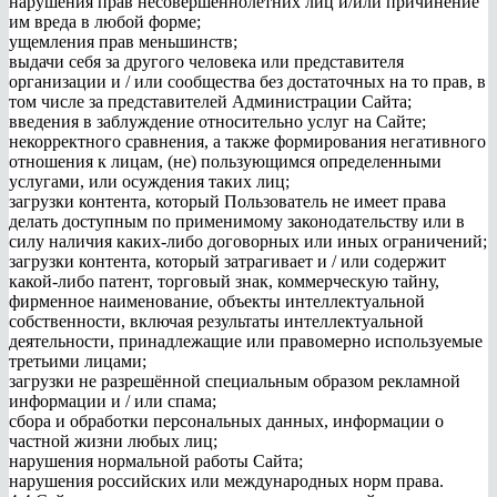
нарушения прав несовершеннолетних лиц и/или причинение
им вреда в любой форме;
ущемления прав меньшинств;
выдачи себя за другого человека или представителя
организации и / или сообщества без достаточных на то прав, в
том числе за представителей Администрации Сайта;
введения в заблуждение относительно услуг на Сайте;
некорректного сравнения, а также формирования негативного
отношения к лицам, (не) пользующимся определенными
услугами, или осуждения таких лиц;
загрузки контента, который Пользователь не имеет права
делать доступным по применимому законодательству или в
силу наличия каких-либо договорных или иных ограничений;
загрузки контента, который затрагивает и / или содержит
какой-либо патент, торговый знак, коммерческую тайну,
фирменное наименование, объекты интеллектуальной
собственности, включая результаты интеллектуальной
деятельности, принадлежащие или правомерно используемые
третьими лицами;
загрузки не разрешённой специальным образом рекламной
информации и / или спама;
сбора и обработки персональных данных, информации о
частной жизни любых лиц;
нарушения нормальной работы Сайта;
нарушения российских или международных норм права.